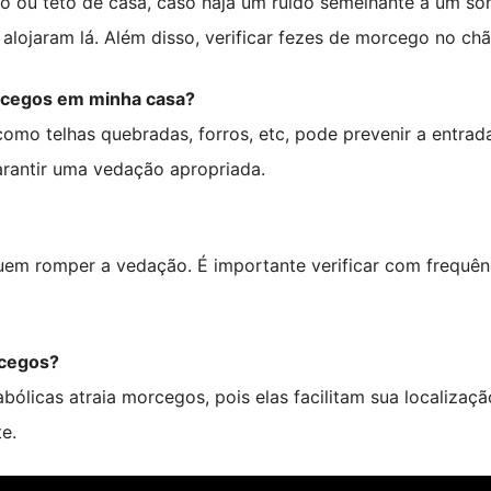
rro ou teto de casa, caso haja um ruído semelhante a um s
alojaram lá. Além disso, verificar fezes de morcego no c
orcegos em minha casa?
omo telhas quebradas, forros, etc, pode prevenir a entrada
arantir uma vedação apropriada.
em romper a vedação. É importante verificar com frequênc
rcegos?
ólicas atraia morcegos, pois elas facilitam sua localização
e.